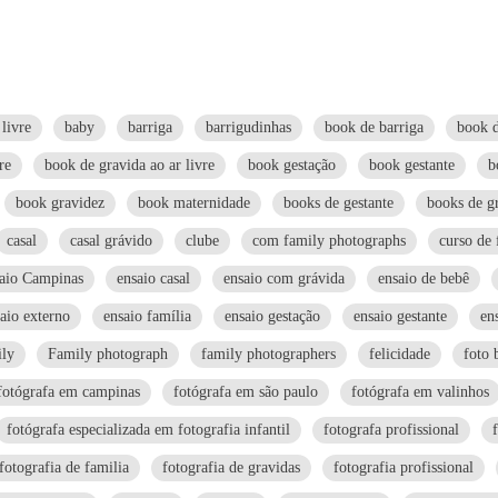
 livre
baby
barriga
barrigudinhas
book de barriga
book d
re
book de gravida ao ar livre
book gestação
book gestante
b
book gravidez
book maternidade
books de gestante
books de gr
casal
casal grávido
clube
com family photographs
curso de 
aio Campinas
ensaio casal
ensaio com grávida
ensaio de bebê
aio externo
ensaio família
ensaio gestação
ensaio gestante
en
ily
Family photograph
family photographers
felicidade
foto 
fotógrafa em campinas
fotógrafa em são paulo
fotógrafa em valinhos
fotógrafa especializada em fotografia infantil
fotografa profissional
fotografia de familia
fotografia de gravidas
fotografia profissional