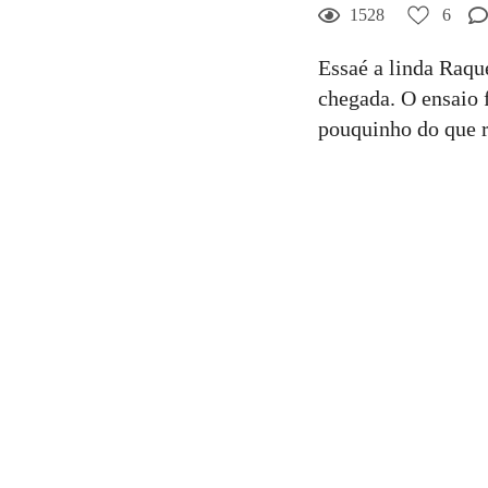
1528
6
Essaé a linda Raqu
chegada. O ensaio 
pouquinho do que r