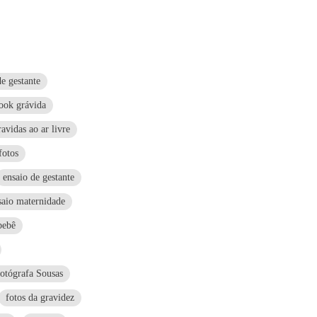
e gestante
ook grávida
avidas ao ar livre
fotos
ensaio de gestante
saio maternidade
bebê
fotógrafa Sousas
fotos da gravidez