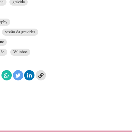
ion
grávida
aphy
sessão da gravidez
que
ião
Valinhos