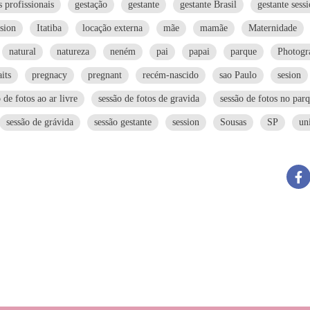
s profissionais
gestação
gestante
gestante Brasil
gestante sess
ssion
Itatiba
locação externa
mãe
mamãe
Maternidade
natural
natureza
neném
pai
papai
parque
Photogr
aits
pregnacy
pregnant
recém-nascido
sao Paulo
sesion
 de fotos ao ar livre
sessão de fotos de gravida
sessão de fotos no par
sessão de grávida
sessão gestante
session
Sousas
SP
un