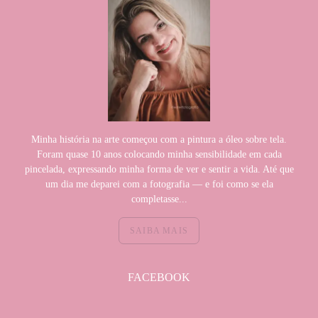
Minha história na arte começou com a pintura a óleo sobre tela.
Foram quase 10 anos colocando minha sensibilidade em cada
pincelada, expressando minha forma de ver e sentir a vida. Até que
um dia me deparei com a fotografia — e foi como se ela
completasse...
SAIBA MAIS
FACEBOOK