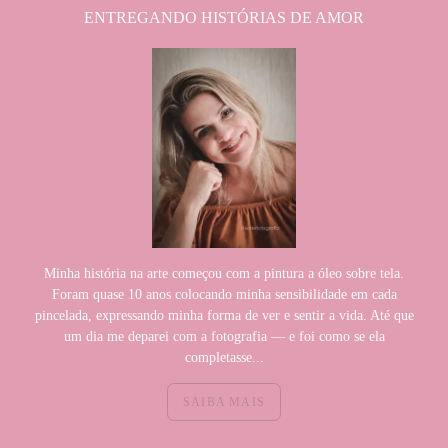
ENTREGANDO HISTÓRIAS DE AMOR
Minha história na arte começou com a pintura a óleo sobre tela.
Foram quase 10 anos colocando minha sensibilidade em cada
pincelada, expressando minha forma de ver e sentir a vida. Até que
um dia me deparei com a fotografia — e foi como se ela
completasse...
SAIBA MAIS