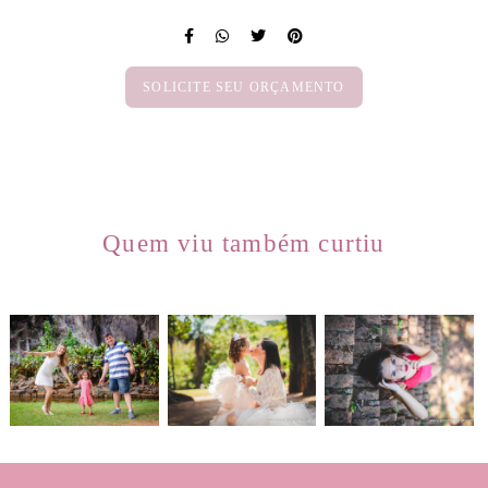
SOLICITE SEU ORÇAMENTO
Quem viu também curtiu
1974
0
1484
0
2785
0