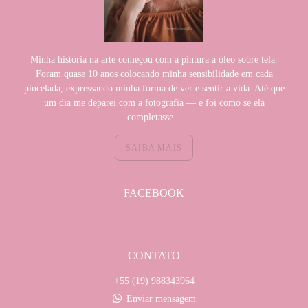
Minha história na arte começou com a pintura a óleo sobre tela.
Foram quase 10 anos colocando minha sensibilidade em cada
pincelada, expressando minha forma de ver e sentir a vida. Até que
um dia me deparei com a fotografia — e foi como se ela
completasse...
SAIBA MAIS
FACEBOOK
CONTATO
+55 (19) 988343964
Enviar mensagem