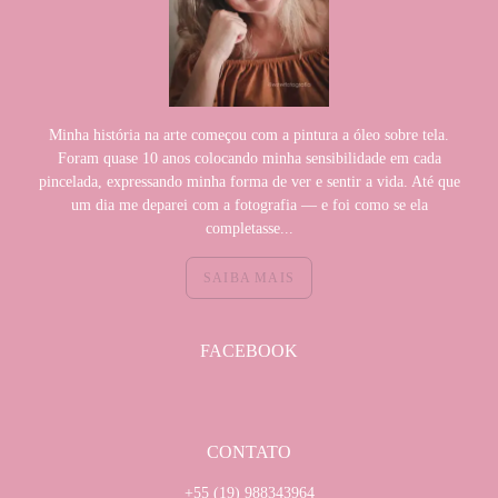
Minha história na arte começou com a pintura a óleo sobre tela.
Foram quase 10 anos colocando minha sensibilidade em cada
pincelada, expressando minha forma de ver e sentir a vida. Até que
um dia me deparei com a fotografia — e foi como se ela
completasse...
SAIBA MAIS
FACEBOOK
CONTATO
+55 (19) 988343964